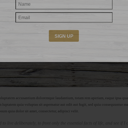
 voluptatem accusantium doloremque laudantium, totam rem aperiam, eaque ipsa quae a
 luptatem quia voluptas sit aspernatur aut odit aut fugit, sed quia consequuntur m
um quia dolor sit amet, consectetur, adipisci velit.
o live deliberately, to front only the essential facts of life, and see if 