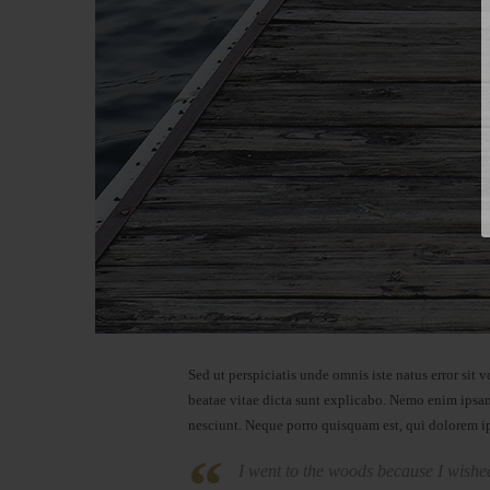
Sed ut perspiciatis unde omnis iste natus error sit
beatae vitae dicta sunt explicabo. Nemo enim ipsam
nesciunt. Neque porro quisquam est, qui dolorem ips
I went to the woods because I wished t