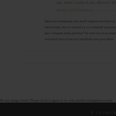
not, when I came to die, discover tha
HENRY DAVID THOREAU
Quia non numquam eius modi tempora incidunt ut l
laboriosam, nisi ut aliquid ex ea commodi sequatur?
quo voluptas nulla pariatur? At vero eos et accusa
excepturi sint occaecati cupiditate non provident.
No any image found. Please check it again or try with another instagram account.
FACEBOO