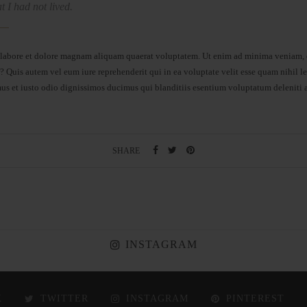
t I had not lived.
abore et dolore magnam aliquam quaerat voluptatem. Ut enim ad minima veniam, qu
 Quis autem vel eum iure reprehenderit qui in ea voluptate velit esse quam nihil le
mus et iusto odio dignissimos ducimus qui blanditiis esentium voluptatum deleniti a
SHARE
INSTAGRAM
K
TWITTER
INSTAGRAM
PINTEREST