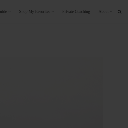
uide
Shop My Favorites
Private Coaching
About